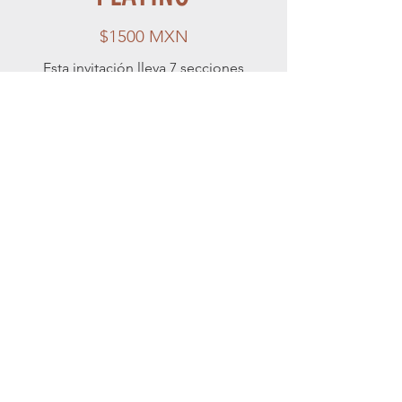
$1500 MXN
Esta invitación lleva 7 secciones
(Portada, cuenta regresiva, fecha y
hora, ubicación de el evento, mesa
de regalos, confirmación, mensaje
a invitados). Puedes agregar
música, video y galería de fotos.
Ver Ejemplo
CONTÁCTANOS